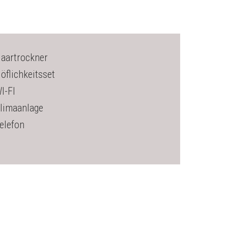
aartrockner
öflichkeitsset
I-FI
limaanlage
elefon