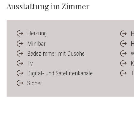
Ausstattung im Zimmer
Heizung
H
Minibar
H
Badezimmer mit Dusche
W
Tv
K
Digital- und Satellitenkanäle
T
Sicher