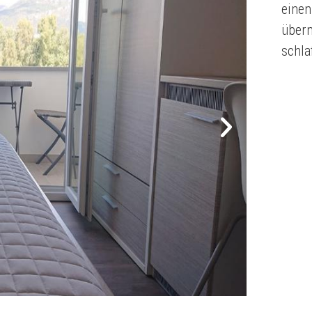
einen
übern
schla