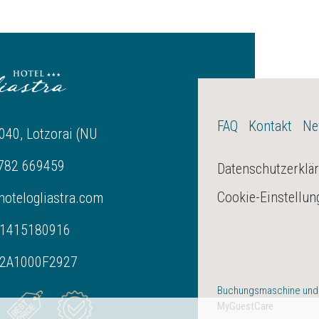
FAQ
Kontakt
Ne
040, Lotzorai (NU
0782 669459
Datenschutzerklä
Cookie-Einstellun
hotelogliastra.com
T01415180916
42A1000F2927
Buchungsmaschine und
MyGuestCare