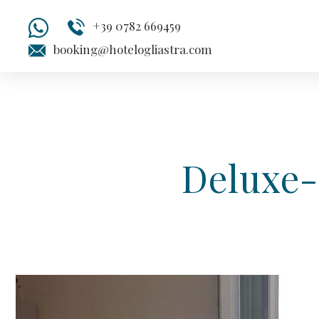
+39 0782 669459
booking@hotelogliastra.com
Deluxe