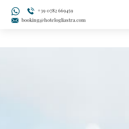
+39 0782 669459
booking@hotelogliastra.com