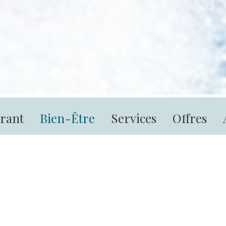
rant
Bien-Être
Services
Offres
Centre de bien-êtr
ente et sport pour votre bien-