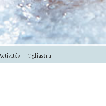
Activités
Ogliastra
e
être