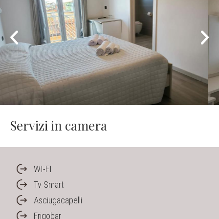
Servizi in camera
WI-FI
Tv Smart
Asciugacapelli
Frigobar