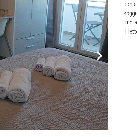
con a
soggi
fino 
il le