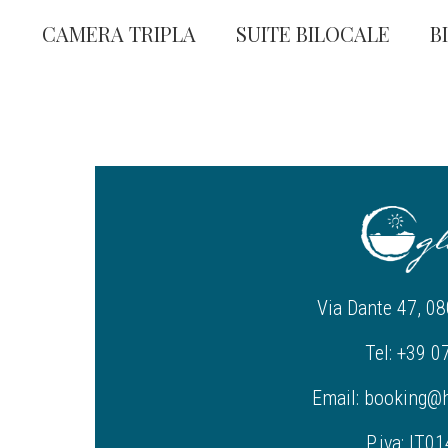
CAMERA TRIPLA
SUITE BILOCALE
B
Via Dante 47, 08
Tel: +39 
Email: booking@h
P.iva: IT