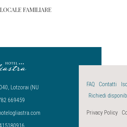
ILOCALE FAMILIARE
FAQ
Contatti
Is
040, Lotzorai (NU
Richiedi disponibi
0782 669459
Privacy Policy
Co
otelogliastra.com
01415180916