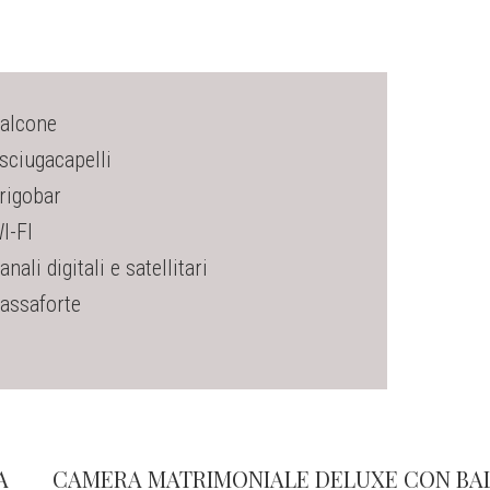
alcone
sciugacapelli
rigobar
I-FI
anali digitali e satellitari
assaforte
A
CAMERA MATRIMONIALE DELUXE CON BA