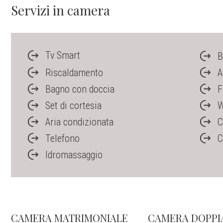
Servizi in camera
Tv Smart
B
Riscaldamento
A
Bagno con doccia
F
Set di cortesia
W
Aria condizionata
C
Telefono
C
Idromassaggio
CAMERA MATRIMONIALE
CAMERA DOPPI